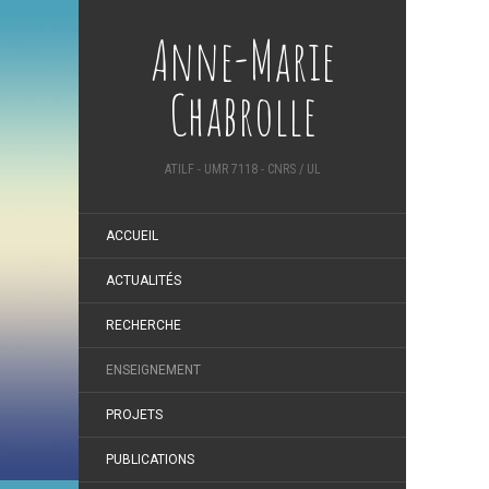
Anne-Marie
Chabrolle
ATILF - UMR 7118 - CNRS / UL
ACCUEIL
ACTUALITÉS
RECHERCHE
ENSEIGNEMENT
PROJETS
PUBLICATIONS