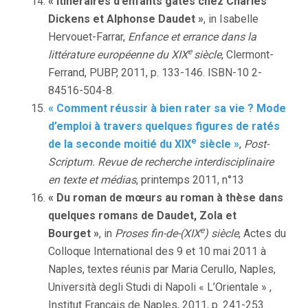
« Itinéraires d’enfants gâtés chez Charles
Dickens et Alphonse Daudet »
, in Isabelle
Hervouet-Farrar,
Enfance et
errance dans la
e
littérature européenne du XIX
siècle
, Clermont-
Ferrand, PUBP, 2011, p. 133-146. ISBN-10 2-
84516-504-8.
« Comment réussir à bien rater sa vie ? Mode
d’emploi à travers quelques figures de ratés
e
de la seconde moitié du XIX
siècle »
,
Post-
Scriptum. Revue de recherche interdisciplinaire
en texte et médias
, printemps 2011, n°13
« Du roman de mœurs au roman à thèse dans
quelques romans de Daudet, Zola et
e
Bourget »
, in
Proses fin-de-(XIX
) siècle
, Actes du
Colloque International des 9 et 10 mai 2011 à
Naples, textes réunis par Maria Cerullo, Naples,
Università degli Studi di Napoli « L’Orientale » ,
Institut Français de Naples, 2011, p. 241-253.