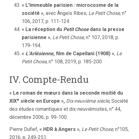
« L’Immeuble parisien : microcosme de la
société »
, avec Àngels Ribes,
Le Petit Chose
, n°
106, 2017, p. 111-124.
« La réception du
Petit Chose
dans la presse
parisienne »
,
Le Petit Chose
, n° 107, 2018, p.
179-194.
«
L’Arlésienne
, film de Capellani (1908) »
,
Le
Petit Chose
, n° 108, 2019, p. 185-200.
IV. Compte-Rendu
« Le roman de mœurs dans la seconde moitié du
e
XIX
siècle en Europe »,
Dix-neuvième siècle
, Société
des études romantiques et dix-neuviémistes, n° 44,
décembre 2006, p. 99-100.
Pierre Dufief,
« HDR à Angers »
,
Le Petit Chose
, n°105,
2016, p. 249-251.