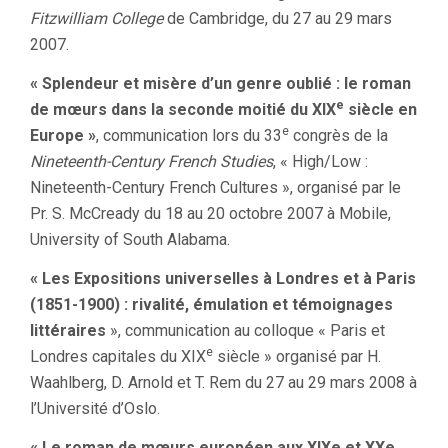
Fitzwilliam College
de Cambridge, du 27 au 29 mars
2007.
« Splendeur et misère d’un genre oublié : le roman
e
de mœurs dans la seconde moitié du XIX
siècle en
e
Europe »
, communication lors du 33
congrès de la
Nineteenth-Century French Studies
, « High/Low :
Nineteenth-Century French Cultures », organisé par le
Pr. S. McCready du 18 au 20 octobre 2007 à Mobile,
University of South Alabama.
« Les Expositions universelles à Londres et à Paris
(1851-1900) : rivalité, émulation et témoignages
littéraires
», communication au colloque « Paris et
e
Londres capitales du XIX
siècle » organisé par H.
Waahlberg, D. Arnold et T. Rem du 27 au 29 mars 2008 à
l’Université d’Oslo.
« Le roman de mœurs européen aux XIXe et XXe