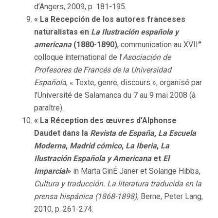
d’Angers, 2009, p. 181-195.
« La Recepción de los autores franceses
naturalistas en
La Ilustración española y
e
americana
(1880-1890)
, communication au XVII
colloque international de l’
Asociación de
Profesores de Francés de la Universidad
Española
, « Texte, genre, discours », organisé par
l’Université de Salamanca du 7 au 9 mai 2008 (à
paraître).
« La Réception des œuvres d’Alphonse
Daudet dans la
Revista de España
,
La Escuela
Moderna
,
Madrid cómico
,
La Iberia
,
La
Ilustración Española y Americana
et
El
Imparcial
»
in Marta GinÉ Janer et Solange Hibbs,
Cultura y traducción. La literatura traducida en la
prensa hispánica (1868-1898)
, Berne, Peter Lang,
2010, p. 261-274.