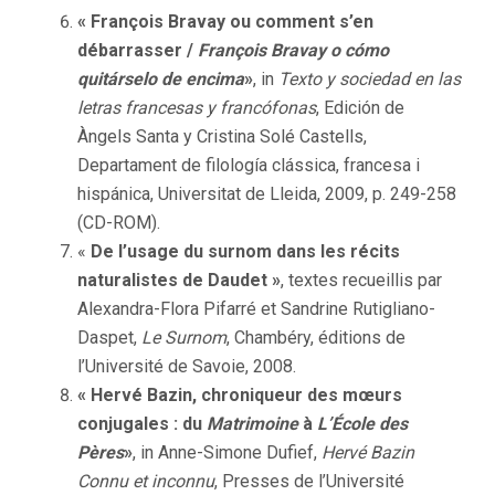
« François Bravay ou comment s’en
débarrasser /
François Bravay o cómo
quitárselo de encima
»
, in
Texto y sociedad en las
letras francesas y francófonas
, Edición de
Àngels Santa y Cristina Solé Castells,
Departament de filología clássica, francesa i
hispánica, Universitat de Lleida, 2009, p. 249-258
(CD-ROM).
«
De l’usage du surnom dans les récits
naturalistes de Daudet »
, textes recueillis par
Alexandra-Flora Pifarré et Sandrine Rutigliano-
Daspet,
Le Surnom
, Chambéry, éditions de
l’Université de Savoie, 2008.
« Hervé Bazin, chroniqueur des mœurs
conjugales : du
Matrimoine
à
L’École des
Pères
»
, in Anne-Simone Dufief,
Hervé Bazin
Connu et inconnu
, Presses de l’Université