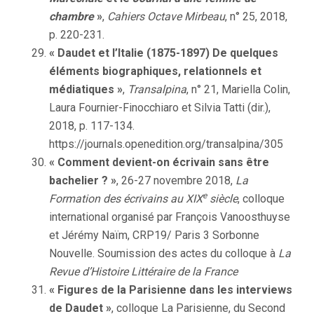
chambre
»
,
Cahiers Octave Mirbeau
, n° 25, 2018,
p. 220-231.
« Daudet et l’Italie (1875-1897) De quelques
éléments biographiques, relationnels et
médiatiques »
,
Transalpina
, n° 21, Mariella Colin,
Laura Fournier-Finocchiaro et Silvia Tatti (dir.),
2018, p. 117-134.
https://journals.openedition.org/transalpina/305
« Comment devient-on écrivain sans être
bachelier ? »
, 26-27 novembre 2018,
La
e
Formation des écrivains au XIX
siècle
, colloque
international organisé par François Vanoosthuyse
et Jérémy Naïm, CRP19/ Paris 3 Sorbonne
Nouvelle. Soumission des actes du colloque à
La
Revue d’Histoire Littéraire de la France
« Figures de la Parisienne dans les interviews
de Daudet »
, colloque La Parisienne, du Second