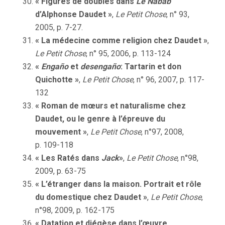
« Figures de doubles dans
Le Nabab
d’Alphonse Daudet »
,
Le Petit Chose
, n° 93,
2005, p. 7-27.
« La médecine comme religion chez Daudet »
,
Le Petit Chose
, n° 95, 2006, p. 113-124
«
Engaño
et
desengaño
: Tartarin et don
Quichotte »
,
Le Petit Chose
, n° 96, 2007, p. 117-
132
« Roman de mœurs et naturalisme chez
Daudet, ou le genre à l’épreuve du
mouvement »
,
Le Petit Chose
, n°97, 2008,
p. 109-118
« Les Ratés dans
Jack
»
,
Le Petit Chose
, n°98,
2009, p. 63-75
« L’étranger dans la maison. Portrait et rôle
du domestique chez Daudet »
,
Le
Petit Chose
,
n°98, 2009, p. 162-175
« Datation et diégèse dans l’œuvre