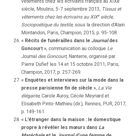
vêtements chez les écrivains français au XIXe
siècle, Moulins, 5-7 septembre 2013,
Tissus et
e
vêtements chez les écrivains au XIX
siècle,
Sociopoétique du textile
, sous la direction d’Alain
Montandon, Paris, Champion, 2015, p. 95-108.
« Récits de funérailles dans le
Journal
des
Goncourt »
, communication au colloque
Le
Journal
des Goncourt
, Nanterre, organisé par
Pierre Dufief les 14 et 15 octobre 2011, Paris,
Champion, 2017, p. 257-269.
« Enquêtes et interviews sur la mode dans la
presse parisienne fin de siècle »
,
La Vie
élégante
, Carole Auroy, Cécile Meynard et
Elisabeth Pinto-Mathieu (dir.), Rennes, PUR, 2017,
p. 149-161.
« L’étranger dans la maison : le domestique
propre à révéler les mœurs dans
La
Maréchale
et le
Journal d’une femme de