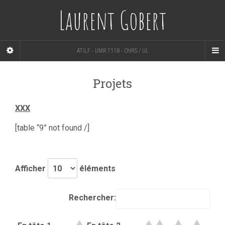
Laurent Gobert
ATILF - UMR 7118 - CNRS / UL
Projets
XXX
[table “9” not found /]
Afficher
éléments
Rechercher: