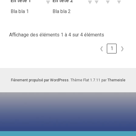
En tête 1
En tête 2
Bla bla 1
Bla bla 2
Affichage des éléments 1 à 4 sur 4 éléments
❮
1
❯
Fièrement propulsé par WordPress
. Thème Flat 1.7.11 par
Themeisle