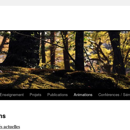
Enseignement
Projets
Publications
Animations
Conférences / Sém
ns
s actuelles