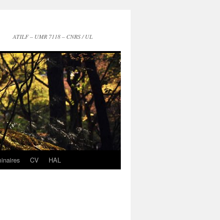
ATILF – UMR 7118 – CNRS / UL
inaires
CV
HAL