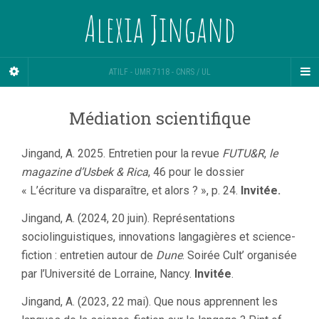
Alexia Jingand
ATILF - UMR 7118 - CNRS / UL
Médiation scientifique
Jingand, A. 2025. Entretien pour la revue
FUTU&R
,
le
magazine d’Usbek & Rica
, 46 pour le dossier
« L’écriture va disparaître, et alors ? », p. 24.
Invitée.
Jingand, A. (2024, 20 juin). Représentations
sociolinguistiques, innovations langagières et science-
fiction : entretien autour de
Dune
. Soirée Cult’ organisée
par l’Université de Lorraine, Nancy.
Invitée
.
Jingand, A. (2023, 22 mai). Que nous apprennent les