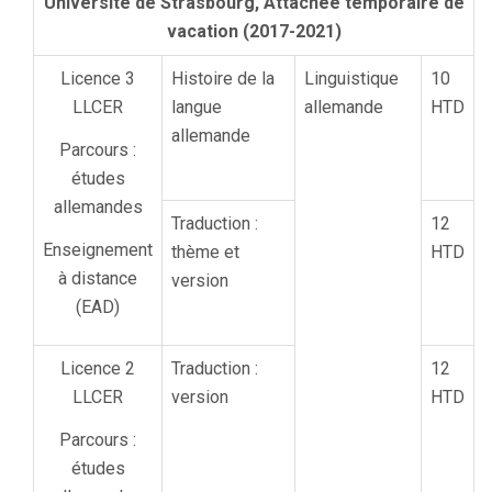
Université de Strasbourg, Attachée temporaire de
vacation (2017-2021)
Licence 3
Histoire de la
Linguistique
10
LLCER
langue
allemande
HTD
allemande
Parcours :
études
allemandes
Traduction :
12
Enseignement
thème et
HTD
à distance
version
(EAD)
Licence 2
Traduction :
12
LLCER
version
HTD
Parcours :
études