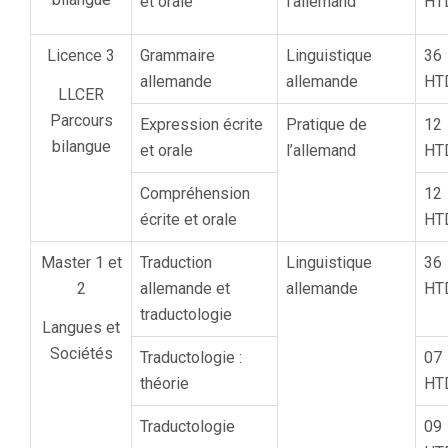
et orale
l’allemand
HT
Licence 3
Grammaire
Linguistique
36
allemande
allemande
HT
LLCER
Parcours
Expression écrite
Pratique de
12
bilangue
et orale
l’allemand
HT
Compréhension
12
écrite et orale
HT
Master 1 et
Traduction
Linguistique
36
2
allemande et
allemande
HT
traductologie
Langues et
Sociétés
Traductologie :
07
théorie
HT
Traductologie
09