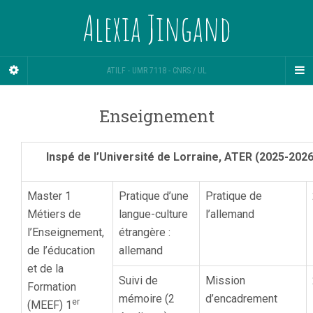
Alexia Jingand
ATILF - UMR 7118 - CNRS / UL
Enseignement
Inspé de l’Université de Lorraine, ATER (2025-2026
Master 1
Pratique d’une
Pratique de
Métiers de
langue-culture
l’allemand
l’Enseignement,
étrangère :
de l’éducation
allemand
et de la
Suivi de
Mission
Formation
mémoire (2
d’encadrement
er
(MEEF) 1