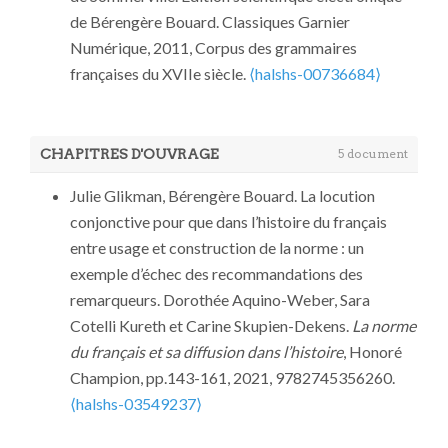
l’histoire du complément.
L'information
19ème siècles.
journées d’étude du
de Bérengère Bouard. Classiques Garnier
grammaticale
, 2008, Les locutions
Projet PARDI! "Particules
Numérique, 2011, Corpus des grammaires
prépositionnelles en sous, 117, pp.3-8.
discursives : sens et corrélats
françaises du XVIIe siècle.
⟨halshs-00736684⟩
⟨10.3406/igram.2008.3955⟩
.
⟨hal-01117681⟩
prosodiques", Université de
Lorraine
, Mathilde Dargnat et
Katarina Barkova (Université de
CHAPITRES D'OUVRAGE
5 document
Lorraine, ATILF), Dec 2015,
NANCY, France.
⟨hal-01118126⟩
Julie Glikman, Bérengère Bouard. La locution
Bérengère Bouard. Relativité
conjonctive pour que dans l’histoire du français
historique des notions et des
entre usage et construction de la norme : un
terminologies grammaticales :
exemple d’échec des recommandations des
autour du complément (atelier).
remarqueurs. Dorothée Aquino-Weber, Sara
Université du Maine – Journées
Cotelli Kureth et Carine Skupien-Dekens.
La norme
d’étude de didactique du français «
du français et sa diffusion dans l’histoire
, Honoré
Enseigner la grammaire »
, Coltier
Champion, pp.143-161, 2021, 9782745356260.
Danielle (CREM Université de
⟨halshs-03549237⟩
Lorraine, associée 3L.AM et CREN),
Bérengère Bouard, Julie Glikman. Histoire de tout