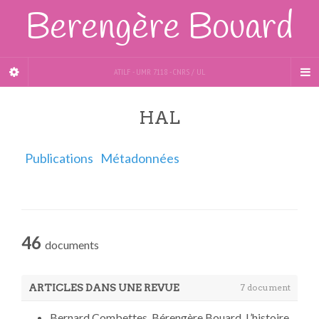
Berengère Bouard
ATILF - UMR 7118 - CNRS / UL
HAL
Publications
Métadonnées
46
documents
ARTICLES DANS UNE REVUE
7 document
Bernard Combettes, Bérengère Bouard. L’histoire