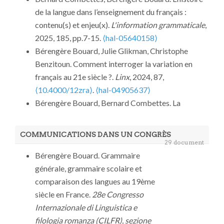
de la langue dans l’enseignement du français :
contenu(s) et enjeu(x).
L'information grammaticale
,
2025, 185, pp.7-15.
⟨hal-05640158⟩
Bérengère Bouard, Julie Glikman, Christophe
Benzitoun. Comment interroger la variation en
français au 21e siècle ?.
Linx
, 2024, 87,
⟨10.4000/12zra⟩
.
⟨hal-04905637⟩
Bérengère Bouard, Bernard Combettes. La
distinction proposition principale / proposition
subordonnée dans les grammaires scolaires et les
COMMUNICATIONS DANS UN CONGRÈS
instructions officielles en France (XIXe – XXIe
29 document
siècles).
Scolia [sciences cognitives, linguistique et
Bérengère Bouard. Grammaire
intelligence artificielle / revue de linguistique]
,
générale, grammaire scolaire et
2022, 36, pp.39-58.
⟨10.4000/scolia.2095⟩
.
⟨hal-
comparaison des langues au 19ème
04905529⟩
siècle en France.
28e Congresso
Bernard Combettes, Bérengère Bouard. La
Internazionale di Linguistica e
distinction proposition principale / proposition
filologia romanza (CILFR), sezione