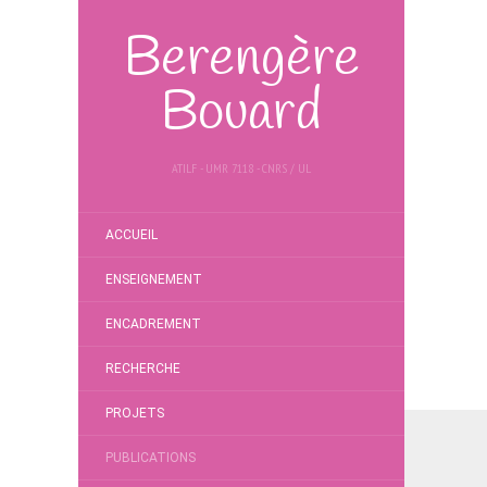
Berengère
Bouard
ATILF - UMR 7118 - CNRS / UL
ACCUEIL
ENSEIGNEMENT
ENCADREMENT
RECHERCHE
PROJETS
PUBLICATIONS