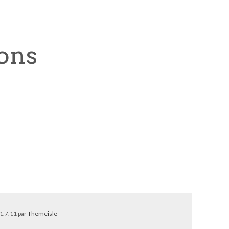
ons
 1.7.11 par
Themeisle