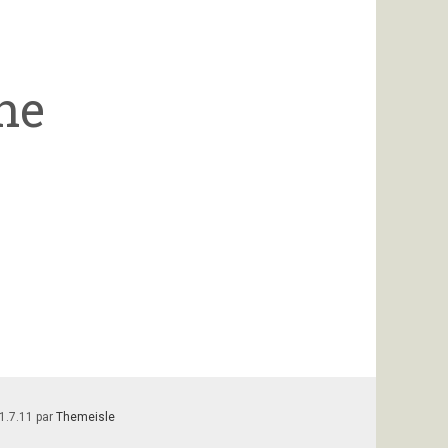
he
1.7.11 par
Themeisle