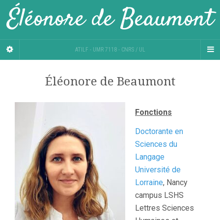
Éléonore de Beaumont
ATILF - UMR 7118 - CNRS / UL
Éléonore de Beaumont
Fonctions
Doctorante en
Sciences du
Langage
Université de
Lorraine
, Nancy
campus LSHS
Lettres Sciences