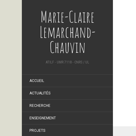
Marie-Claire
Lemarchand-
Chauvin
ATILF - UMR 7118 - CNRS / UL
ACCUEIL
ACTUALITÉS
RECHERCHE
ENSEIGNEMENT
PROJETS