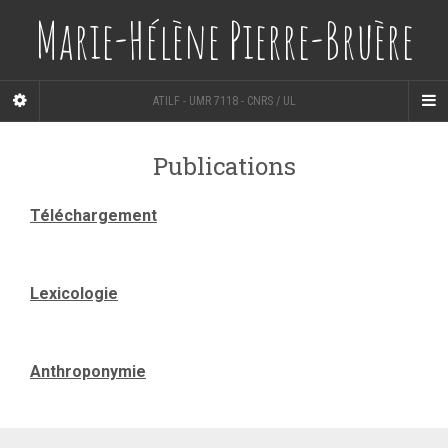
Marie-Hélène Pierre-Bruère
ATILF - UMR 7118 - CNRS / UL
Publications
Téléchargement
Lexicologie
Anthroponymie