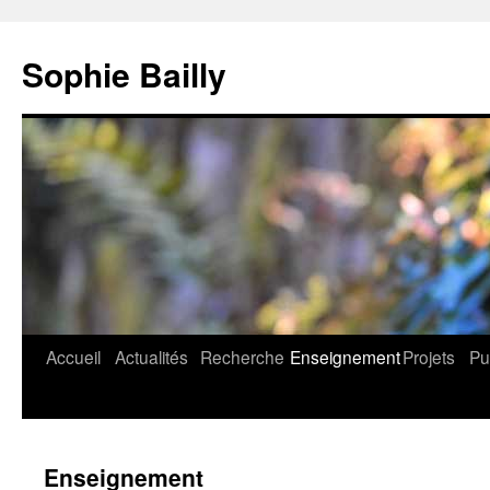
Aller
au
Sophie Bailly
contenu
Accueil
Actualités
Recherche
Enseignement
Projets
Pu
Enseignement