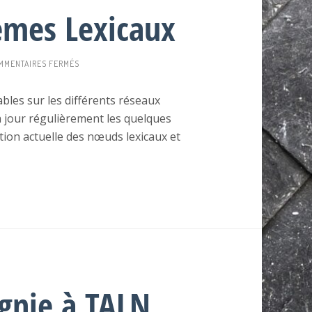
tèmes Lexicaux
SUR
MMENTAIRES FERMÉS
DES
STATS
bles sur les différents réseaux
ET
 à jour régulièrement les quelques
DES
SYSTÈMES
tition actuelle des nœuds lexicaux et
LEXICAUX
gnie à TALN