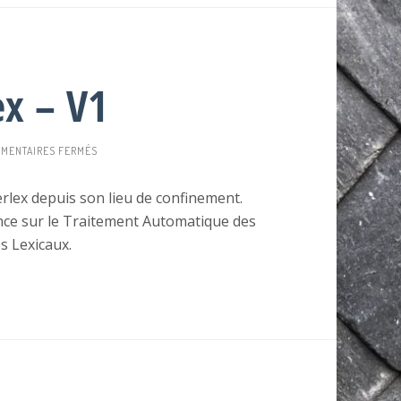
x – V1
SUR
MENTAIRES FERMÉS
DÉMO
SPIDERLEX
rlex depuis son lieu de confinement.
–
nce sur le Traitement Automatique des
V1
s Lexicaux.