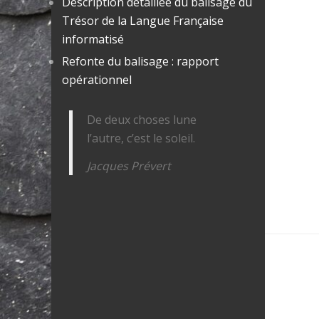
Description détaillée du balisage du
Trésor de la Langue Française
informatisé
Refonte du balisage : rapport
opérationnel
De deux choses lune
l’autre, c’est le soleil.
Jacques Prévert