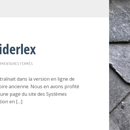
iderlex
SUR
MMENTAIRES FERMÉS
MISE
À
raînait dans la version en ligne de
JOUR
toire ancienne. Nous en avons profité
SPIDERLEX
s une page du site des Systèmes
tion en […]