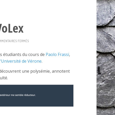
VoLex
SUR
MMENTAIRES FERMÉS
ENQUÊTE
ALIVOLEX
 étudiants du cours de
Paolo Frassi
,
’Université de Vérone
.
s découvrent une polysémie, annotent
ulté.