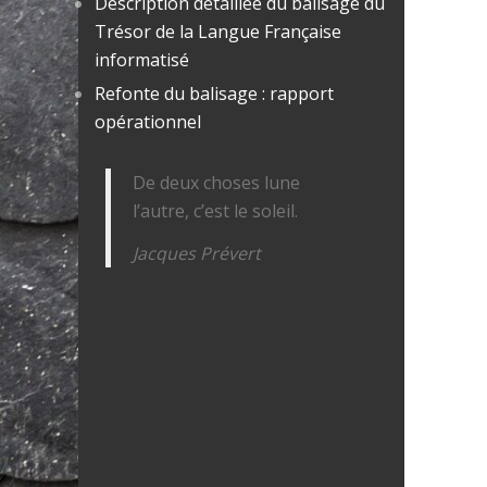
Description détaillée du balisage du
Trésor de la Langue Française
informatisé
Refonte du balisage : rapport
opérationnel
De deux choses lune
l’autre, c’est le soleil.
Jacques Prévert