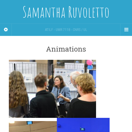
Samantha Ruvoletto
ATILF - UMR 7118 - CNRS / UL
Animations