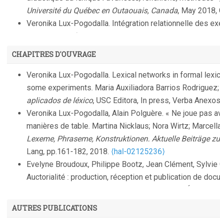
Université du Québec en Outaouais, Canada
, May 2018,
Veronika Lux-Pogodalla. Intégration relationnelle des 
lexical.
TALN (Traitement Automatique du Langage Natu
01114375⟩
CHAPITRES D'OUVRAGE
Nabil Gader, Veronika Lux-Pogodalla, Alain Polguère. Ha
Knowledge-Based Graph Editor.
Third Workshop on Cogn
Veronika Lux-Pogodalla. Lexical networks in formal lexic
(CogALex~III)
, Dec 2012, Mumbai, India. pp.109-125.
⟨h
some experiments. Maria Auxiliadora Barrios Rodrigue
Veronika Lux-Pogodalla, Alain Polguère. Construction of
aplicados de léxico
, USC Editora, In press, Verba Anexo
Methodological Issues.
First InternationalWorkshop on
Veronika Lux-Pogodalla, Alain Polguère. « Ne joue pas a
2011, Ljubljana, Slovenia. pp.54-61.
⟨hal-00686467⟩
manières de table. Martina Nicklaus; Nora Wirtz; Marcell
Veronika Lux-Pogodalla, Dominique Besagni, Karen Fort. 
Lexeme, Phraseme, Konstruktionen. Aktuelle Beiträge zu
using FASTR.
Language Resources and Evaluation (LRE
Lang, pp.161-182, 2018.
⟨hal-02125236⟩
⟨hal-00467865⟩
Evelyne Broudoux, Philippe Bootz, Jean Clément, Sylvie Gr
Veronika Lux-Pogodalla, Agnès Tutin. Extraction de coll
Auctorialité : production, réception et publication de d
TLFi : application aux noms transdisciplinaires des écrit
La redocumentarisation du monde
, Cépaduès Éditions,
Lexicographie et informatique : bilan et perspective
, Jan
⟨sic_00120699⟩
AUTRES PUBLICATIONS
Veronika Lux-Pogodalla, Eric San Juan. Query Refineme