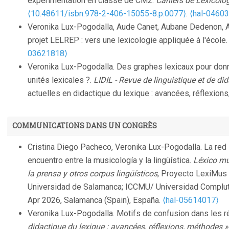
expérimentation en classe de CM2.
Cahiers de Lexicolo
⟨10.48611/isbn.978-2-406-15055-8.p.0077⟩
.
⟨hal-0460
Veronika Lux-Pogodalla, Aude Canet, Aubane Dedenon, A
projet LELREP : vers une lexicologie appliquée à l'école
03621818⟩
Veronika Lux-Pogodalla. Des graphes lexicaux pour donn
unités lexicales ?.
LIDIL - Revue de linguistique et de di
actuelles en didactique du lexique : avancées, réflexion
https://doi.org/10.4000/lidil.7973.
⟨10.4000/lidil.7973⟩
.
Veronika Lux-Pogodalla, Jean-Yves Vion-Dury. Réflexion
COMMUNICATIONS DANS UN CONGRÈS
Revue I3 - Information Interaction Intelligence
, 2004, 4 (
Cristina Diego Pacheco, Veronika Lux-Pogodalla. La red 
encuentro entre la musicología y la lingüística.
Léxico mu
la prensa y otros corpus lingüísticos
, Proyecto LexiMu
Universidad de Salamanca; ICCMU/ Universidad Complute
Apr 2026, Salamanca (Spain), España.
⟨hal-05614017⟩
Veronika Lux-Pogodalla. Motifs de confusion dans les r
didactique du lexique : avancées, réflexions, méthodes »