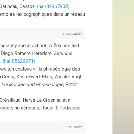
 Gatineau, Canada.
⟨hal-02967908⟩
exemples lexicographiques dans un réseau
rel)
, Jul 2014, Marseille, France.
⟨hal-
3 document
nd-Crafting a Lexical Network With a
itive Aspects of the Lexicon
ography and at school : reflexions and
al-00768798⟩
z; Diego Romero Heredero.
Estudios
 a French Lexical Network:
s.
⟨hal-05626271⟩
 Lexical Resources, WoLeR 2011
, Aug
vec ton couteau » : la phraséologie des
a Costa; Karin Ewert-Kling; Wiebke Vogt.
FastKwic, an "Intelligent" Concordancer
 Lexikologie und Phraseologie
, Peter
C) 2010
, May 2010, La Valette, Malta. 6 p.
ésillaud, Hervé Le Crosnier, et al..
ocations à partir du champ syntagme du
ocuments numériques. Roger T. Pédauque.
s scientifiques.
Colloque international
 pp.183-200, 2005, 9782854287288.
 2008, Nancy, France.
⟨hal-00422190⟩
1 document
nt by Multi Word Term expansions and