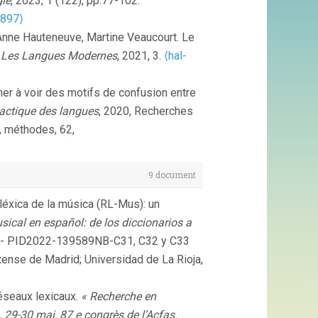
gie
, 2023, 1 (122), pp.77-102.
3897⟩
nne Hauteneuve, Martine Veaucourt. Le
.
Les Langues Modernes
, 2021, 3.
⟨hal-
er à voir des motifs de confusion entre
dactique des langues
, 2020, Recherches
s, méthodes, 62,
⟨hal-02976667⟩
s sur la modélisation des documents.
9 document
1).
⟨sic_00001013⟩
léxica de la música (RL-Mus): un
sical en español: de los diccionarios a
s - PID2022-139589NB-C31, C32 y C33
nse de Madrid; Universidad de La Rioja,
éseaux lexicaux.
« Recherche en
, 29-30 mai, 87 e congrès de l’Acfas,