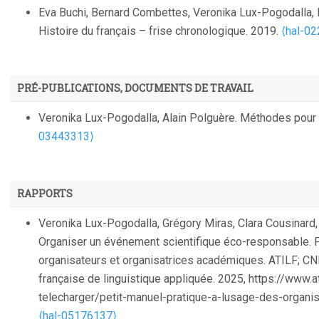
semantic synonymy.
InSciT2006
, Oct 2006, Medira, Spai
Eva Buchi, Bernard Combettes, Veronika Lux-Pogodalla, Bé
Evelyne Broudoux, Sylvie Grésillaud, Hervé Le Crosnier,
Histoire du français – frise chronologique. 2019.
⟨hal-0
l'auteur autour de ses modes d'écriture et de publication
PRÉ-PUBLICATIONS, DOCUMENTS DE TRAVAIL
Veronika Lux-Pogodalla, Alain Polguère. Méthodes pour
03443313⟩
RAPPORTS
Veronika Lux-Pogodalla, Grégory Miras, Clara Cousinard, 
Organiser un événement scientifique éco-responsable. P
organisateurs et organisatrices académiques. ATILF; CNR
française de linguistique appliquée. 2025, https://www.a
telecharger/petit-manuel-pratique-a-lusage-des-organi
⟨hal-05176137⟩