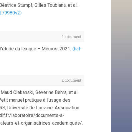
n. pp.1-5.
⟨hal-00336469⟩
atrice Stumpf, Gilles Toubiana, et al..
 Véronika Lux-Pogodalla. Construction de
2279980v2⟩
.
H2PTM'05
, Sep 2005.
⟨sic_00001552⟩
1 document
 l’étude du lexique – Mémos. 2021.
⟨hal-
2 document
Maud Ciekanski, Séverine Behra, et al..
etit manuel pratique à l'usage des
S; Université de Lorraine; Association
tilf.fr/laboratoire/documents-a-
sateurs-et-organisatrices-academiques/.