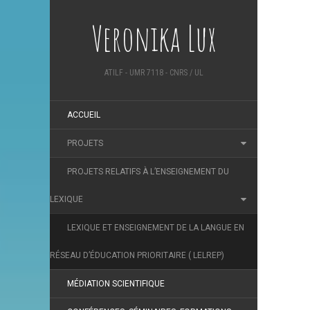
Veronika Lux
ATILF - UMR 7118 - CNRS / UL
ACCUEIL
PROJETS
PROJETS RELATIFS À L’ENSEIGNEMENT DU
LEXIQUE
LEXIQUE ET ENSEIGNEMENT DE LA LANGUE EN
RÉSEAU D’ÉDUCATION PRIORITAIRE ( LELREP)
MÉDIATION SCIENTIFIQUE