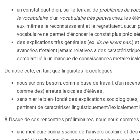
un constat quotidien, sur le terrain, de
problèmes de voca
le vocabulaire
, d’un
vocabulaire très pauvre
chez les élè
eux-mêmes le reconnaissaient et le regrettaient, aucun p
vocabulaire ne permet d’énoncer le constat plus précisé
des explications très générales (ex.
Ils ne lisent pas.
) e
avancées n’étaient jamais relatives à des caractéristiqu
semblait lié à un manque de connaissances métalexicale
De notre côté, en tant que linguistes lexicologues :
nous aurions besoin, comme base de travail, d’un recen
comme des) erreurs lexicales d’élèves ;
sans nier le bien-fondé des explications sociologiques,
pertinent de caractériser linguistiquement/lexicalement 
À l’issue de ces rencontres préliminaires, nous nous sommes 
une meilleure connaissance de l’univers scolaire et des
jusqu’à la collection d’un corpus d’erreurs lexicales tel c