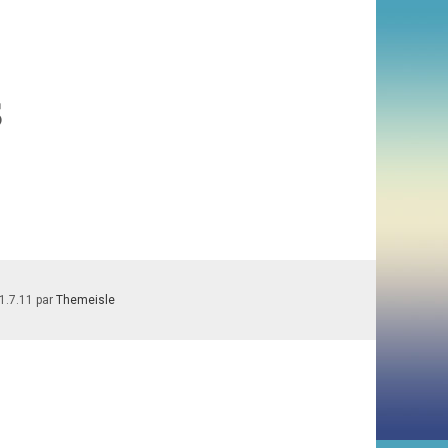
s
1.7.11 par
Themeisle