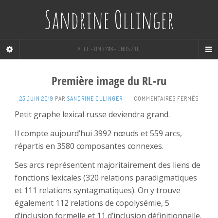
Sandrine Ollinger
ATILF - UMR 7118 - CNRS / UL
Première image du RL-ru
SUR
25 JUIN 2019
PAR
SANDRINE OLLINGER
·
COMMENTAIRES FERMÉS
PREMI
Petit graphe lexical russe deviendra grand.
IMAGE
DU
Il compte aujourd’hui 3992 nœuds et 559 arcs,
RL-
répartis en 3580 composantes connexes.
RU
Ses arcs représentent majoritairement des liens de
fonctions lexicales (320 relations paradigmatiques
et 111 relations syntagmatiques). On y trouve
également 112 relations de copolysémie, 5
d’inclusion formelle et 11 d’inclusion définitionnelle.