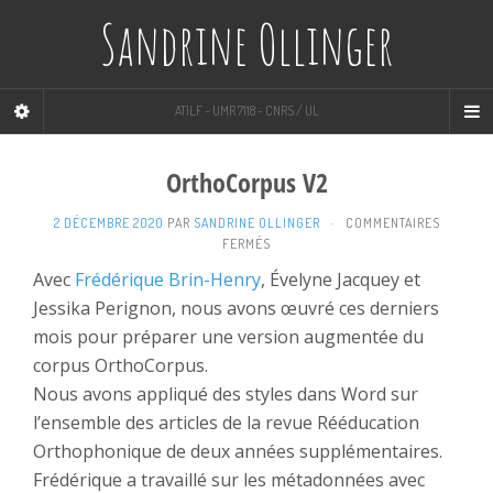
Sandrine Ollinger
ATILF - UMR 7118 - CNRS / UL
OrthoCorpus V2
2 DÉCEMBRE 2020
PAR
SANDRINE OLLINGER
·
COMMENTAIRES
SUR
FERMÉS
ORTHOCORPUS
Avec
Frédérique Brin-Henry
, Évelyne Jacquey et
V2
Jessika Perignon, nous avons œuvré ces derniers
mois pour préparer une version augmentée du
corpus OrthoCorpus.
Nous avons appliqué des styles dans Word sur
l’ensemble des articles de la revue Rééducation
Orthophonique de deux années supplémentaires.
Frédérique a travaillé sur les métadonnées avec