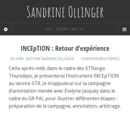
Sandrine Ollinger
ATILF - UMR 7118 - CNRS / UL
INCEpTION : Retour d’expérience
SUR
20 AVRIL 2023
PAR
SANDRINE OLLINGER
·
COMMENTAIRES FERMÉS
INCEP
Cette après-midi, dans le cadre des STRange
:
Thursdays, je présenterai l’instrument INCEpTION
RETOU
D’EXP
au service STR. Je m’appuierai sur la campagne
d’annotation menée avec Évelyne Jacquey dans le
cadre du GR PAL pour illustrer différentes étapes :
préparation de la campagne, annotation, arbitrage.