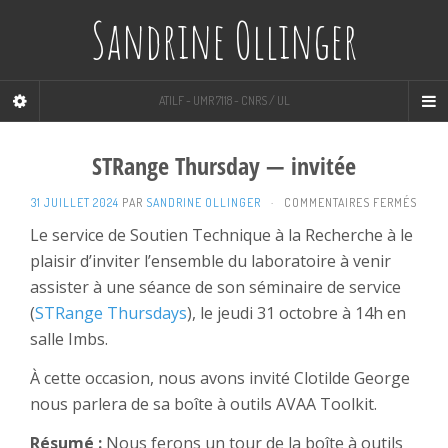
Sandrine Ollinger
ATILF - UMR 7118 - CNRS / UL
STRange Thursday — invitée
SUR
31 JUILLET 2024
PAR
SANDRINE OLLINGER
·
COMMENTAIRES FERMÉS
STRA
Le service de Soutien Technique à la Recherche à le
THUR
plaisir d’inviter l’ensemble du laboratoire à venir
—
INVIT
assister à une séance de son séminaire de service
(
STRange Thursdays
), le jeudi 31 octobre à 14h en
salle Imbs.
À cette occasion, nous avons invité Clotilde George
nous parlera de sa boîte à outils AVAA Toolkit.
Résumé :
Nous ferons un tour de la boîte à outils