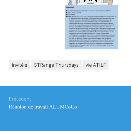
invité·e
STRange Thursdays
vie ATILF
Navigation
de
Précédent
Article
Réunion de travail ALUMCoCo
l’article
précédent
: