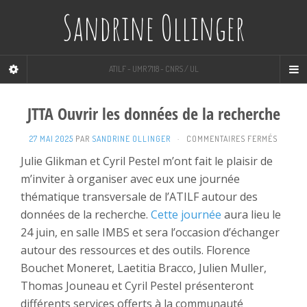
Sandrine Ollinger
ATILF - UMR 7118 - CNRS / UL
JTTA Ouvrir les données de la recherche
SUR
27 MAI 2025
PAR
SANDRINE OLLINGER
·
COMMENTAIRES FERMÉS
JTTA
Julie Glikman et Cyril Pestel m’ont fait le plaisir de
OUVRIR
m’inviter à organiser avec eux une journée
LES
DONNÉ
thématique transversale de l’ATILF autour des
DE
données de la recherche.
Cette journée
aura lieu le
LA
RECHE
24 juin, en salle IMBS et sera l’occasion d’échanger
autour des ressources et des outils. Florence
Bouchet Moneret, Laetitia Bracco, Julien Muller,
Thomas Jouneau et Cyril Pestel présenteront
différents services offerts à la communauté