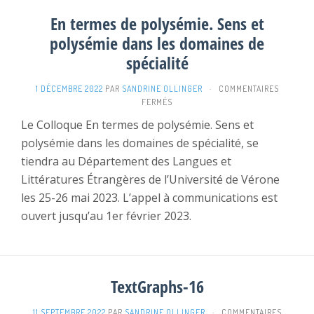
En termes de polysémie. Sens et
polysémie dans les domaines de
spécialité
1 DÉCEMBRE 2022
PAR
SANDRINE OLLINGER
·
COMMENTAIRES
SUR
FERMÉS
EN
Le Colloque En termes de polysémie. Sens et
TERMES
polysémie dans les domaines de spécialité, se
DE
POLYSÉMIE.
tiendra au Département des Langues et
SENS
Littératures Étrangères de l’Université de Vérone
ET
POLYSÉMIE
les 25-26 mai 2023. L’appel à communications est
DANS
ouvert jusqu’au 1er février 2023.
LES
DOMAINES
DE
SPÉCIALITÉ
TextGraphs-16
11 SEPTEMBRE 2022
PAR
SANDRINE OLLINGER
·
COMMENTAIRES