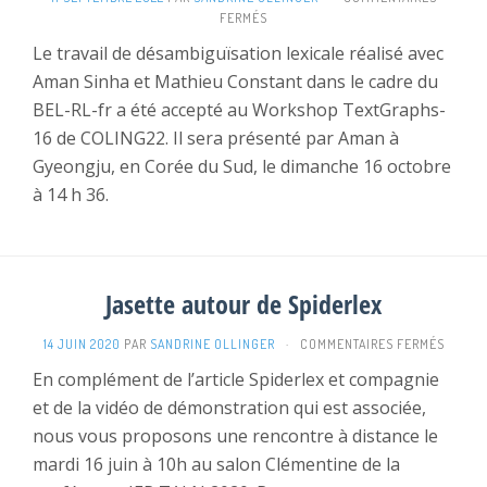
SUR
FERMÉS
TEXTGRAPHS-
Le travail de désambiguïsation lexicale réalisé avec
16
Aman Sinha et Mathieu Constant dans le cadre du
BEL-RL-fr a été accepté au Workshop TextGraphs-
16 de COLING22. Il sera présenté par Aman à
Gyeongju, en Corée du Sud, le dimanche 16 octobre
à 14 h 36.
Jasette autour de Spiderlex
SUR
14 JUIN 2020
PAR
SANDRINE OLLINGER
·
COMMENTAIRES FERMÉS
JASETT
En complément de l’article Spiderlex et compagnie
AUTOU
et de la vidéo de démonstration qui est associée,
DE
SPIDE
nous vous proposons une rencontre à distance le
mardi 16 juin à 10h au salon Clémentine de la