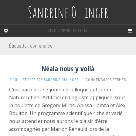
Sandrine Ollinger
ATILF - UMR 7118 - CNRS / UL
Étiquette :
conférence
Néala nous y voilà
SUR
2 JUILLET 2025
PAR
SANDRINE OLLINGER
·
COMMENTAIRES FERMÉS
NÉAL
C’est parti pour 3 jours de colloque autour du
NOUS
Naturel et de l’Artificiel en linguiste appliquée, sous
Y
VOILÀ
la houlette de Gregory Miras, Anissa Hamza et Alex
Boulton. Un programme scientifique riche et varié
nous attend et nous aurons le plaisir d’être
accompagnés par Marion Renauld lors de la