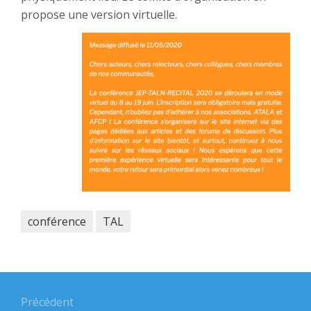
propose une version virtuelle.
conférence
TAL
Navigation
de
Précédent