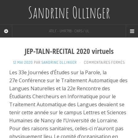
Sandrine Ollinger
ATILF - UMR 7118 - CNRS / UL
JEP-TALN-RECITAL 2020 virtuels
SUR
12 MAI 2020
PAR
SANDRINE OLLINGER
·
COMMENTAIRES FERMÉS
JEP-
Les 33e Journées d’Études sur la Parole, la
TALN-
27e Conférence sur le Traitement Automatique des
RECITA
2020
Langues Naturelles et la 22e Rencontre des
VIRTUE
Étudiants Chercheurs en Informatique pour le
Traitement Automatique des Langues devaient se
tenir cette année sur le campus Lettres et Sciences
Humaines de Nancy de l’Université de Lorraine.
Pour des raisons sanitaires, celles-ci n’auront pas
physiquement lieu. Le comité d’organisation en