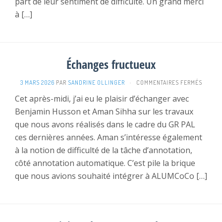
part de leur sentiment de difficulté. Un grand merci
à […]
Échanges fructueux
SUR
3 MARS 2026
PAR
SANDRINE OLLINGER
·
COMMENTAIRES FERMÉS
ÉCHAN
Cet après-midi, j’ai eu le plaisir d’échanger avec
FRUCT
Benjamin Husson et Aman Sihha sur les travaux
que nous avons réalisés dans le cadre du GR PAL
ces dernières années. Aman s’intéresse également
à la notion de difficulté de la tâche d’annotation,
côté annotation automatique. C’est pile la brique
que nous avions souhaité intégrer à ALUMCoCo […]