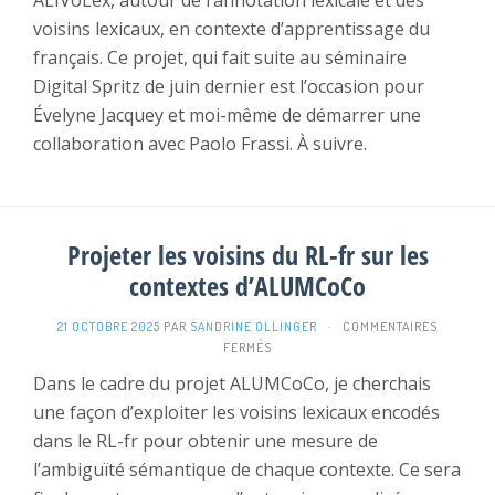
ALIVoLex, autour de l’annotation lexicale et des
voisins lexicaux, en contexte d’apprentissage du
français. Ce projet, qui fait suite au séminaire
Digital Spritz de juin dernier est l’occasion pour
Évelyne Jacquey et moi-même de démarrer une
collaboration avec Paolo Frassi. À suivre.
Projeter les voisins du RL-fr sur les
contextes d’ALUMCoCo
21 OCTOBRE 2025
PAR
SANDRINE OLLINGER
·
COMMENTAIRES
SUR
FERMÉS
PROJETER
Dans le cadre du projet ALUMCoCo, je cherchais
LES
une façon d’exploiter les voisins lexicaux encodés
VOISINS
DU
dans le RL-fr pour obtenir une mesure de
RL-
l’ambiguïté sémantique de chaque contexte. Ce sera
FR
SUR