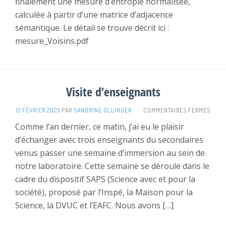
finalement une mesure d’entropie normalisée,
LES
calculée à partir d’une matrice d’adjacence
CONTEXTES
sémantique. Le détail se trouve décrit ici :
D’ALUMCOCO
mesure_Voisins.pdf
Visite d’enseignants
SUR
12 FÉVRIER 2025
PAR
SANDRINE OLLINGER
·
COMMENTAIRES FERMÉS
VISIT
Comme l’an dernier, ce matin, j’ai eu le plaisir
D’EN
d’échanger avec trois enseignants du secondaires
venus passer une semaine d’immersion au sein de
notre laboratoire. Cette semaine se déroule dans le
cadre du dispositif SAPS (Science avec et pour la
société), proposé par l’Inspé, la Maison pour la
Science, la DVUC et l’EAFC. Nous avons […]