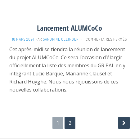
Lancement ALUMCoCo
SUR
18 MARS 2024
PAR
SANDRINE OLLINGER
·
COMMENTAIRES FERMÉS
LANCE
Cet après-midi se tiendra la réunion de lancement
ALUMC
du projet ALUMCoCo. Ce sera l’occasion d’élargir
officiellement la liste des membres du GR PAL en y
intégrant Lucie Barque, Marianne Clausel et
Richard Huyghe. Nous nous réjouissons de ces
nouvelles collaborations.
Pagination
1
2
des