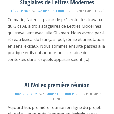
Stagiaires de Lettres Modernes
SUR
13 FÉVRIER 2026
PAR
SANDRINE OLLINGER
·
COMMENTAIRES FERMÉS
STAGI
Ce matin, j’ai eu le plaisir de présenter les travaux
DE
du GR PAL à trois stagiaires de Lettres Modernes,
LETT
MODE
qui travaillent avec Julie Glikman. Nous avons parlé
réseau lexical du français, polysémie et annotation
en sens lexicaux. Nous sommes ensuite passés à la
pratique et ils ont annoté une centaine de
contextes dans lesquels apparaissaient […]
ALIVoLex première réunion
5 NOVEMBRE 2025
PAR
SANDRINE OLLINGER
·
COMMENTAIRES
SUR
FERMÉS
ALIVOLEX
Aujourd’hui, première réunion en ligne du projet
PREMIÈRE
RÉUNION