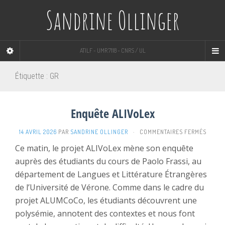
Sandrine Ollinger
ATILF - UMR 7118 - CNRS / UL
Étiquette :
GR
Enquête ALIVoLex
SUR
14 AVRIL 2026
PAR
SANDRINE OLLINGER
·
COMMENTAIRES FERMÉS
ENQUÊ
Ce matin, le projet ALIVoLex mène son enquête
ALIVO
auprès des étudiants du cours de Paolo Frassi, au
département de Langues et Littérature Étrangères
de l’Université de Vérone. Comme dans le cadre du
projet ALUMCoCo, les étudiants découvrent une
polysémie, annotent des contextes et nous font