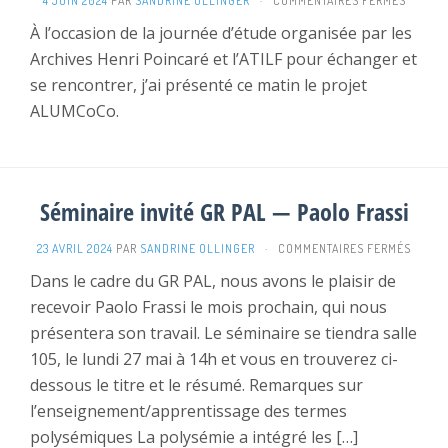
4 JUIN 2024
PAR
SANDRINE OLLINGER
·
COMMENTAIRES FERMÉS
RENCO
À l’occasion de la journée d’étude organisée par les
AHP-
Archives Henri Poincaré et l’ATILF pour échanger et
ATILF
se rencontrer, j’ai présenté ce matin le projet
ALUMCoCo.
Séminaire invité GR PAL — Paolo Frassi
SUR
23 AVRIL 2024
PAR
SANDRINE OLLINGER
·
COMMENTAIRES FERMÉS
SÉMIN
Dans le cadre du GR PAL, nous avons le plaisir de
INVITÉ
recevoir Paolo Frassi le mois prochain, qui nous
GR
PAL
présentera son travail. Le séminaire se tiendra salle
—
105, le lundi 27 mai à 14h et vous en trouverez ci-
PAOLO
FRASS
dessous le titre et le résumé. Remarques sur
l’enseignement/apprentissage des termes
polysémiques La polysémie a intégré les […]