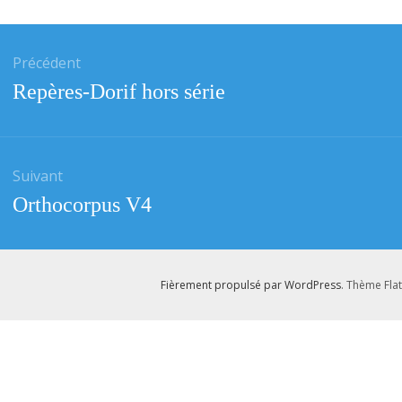
tion
Précédent
Article
Repères-Dorif hors série
e
précédent
:
Suivant
Article
Orthocorpus V4
suivant
:
Fièrement propulsé par WordPress
. Thème Fla