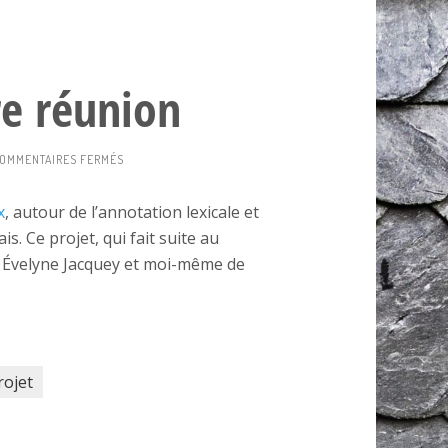
e réunion
SUR
OMMENTAIRES FERMÉS
ALIVOLEX
PREMIÈRE
x
, autour de l’annotation lexicale et
RÉUNION
s. Ce projet, qui fait suite au
ur Évelyne Jacquey et moi-même de
rojet