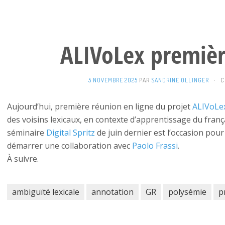
ALIVoLex premièr
5 NOVEMBRE 2025
PAR
SANDRINE OLLINGER
·
C
Aujourd’hui, première réunion en ligne du projet
ALIVoLe
des voisins lexicaux, en contexte d’apprentissage du françai
séminaire
Digital Spritz
de juin dernier est l’occasion po
démarrer une collaboration avec
Paolo Frassi
.
À suivre.
ambiguïté lexicale
annotation
GR
polysémie
p