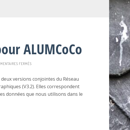
2 pour ALUMCoCo
SUR
MENTAIRES FERMÉS
BEL-
RL-
g deux versions conjointes du Réseau
FR
graphiques (V3.2). Elles correspondent
&
RL-
 les données que nous utilisons dans le
FR
V3.2
POUR
ALUMCOCO