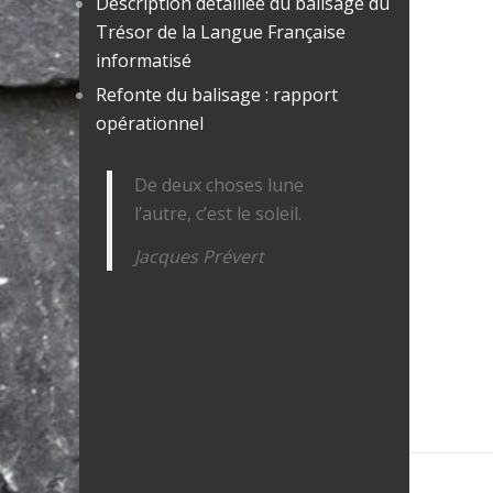
Description détaillée du balisage du
Trésor de la Langue Française
informatisé
Refonte du balisage : rapport
opérationnel
De deux choses lune
l’autre, c’est le soleil.
Jacques Prévert