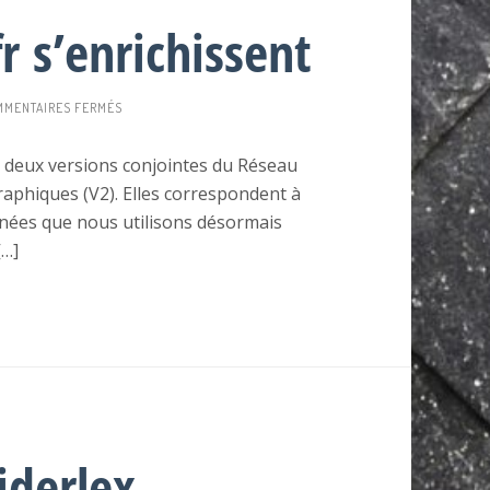
r s’enrichissent
SUR
MENTAIRES FERMÉS
QUAND
RL-
g deux versions conjointes du Réseau
FR
ographiques (V2). Elles correspondent à
ET
BEL-
onnées que nous utilisons désormais
RL-
[…]
FR
S’ENRICHISSENT
iderlex