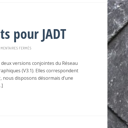
êts pour JADT
SUR
MENTAIRES FERMÉS
BEL-
RL-
g deux versions conjointes du Réseau
FR
graphiques (V3.1). Elles correspondent
&
RL-
-fr, nous disposons désormais d’une
FR
…]
PRÊTS
POUR
JADT