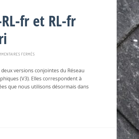
RL-fr et RL-fr
ri
SUR
MENTAIRES FERMÉS
POUR
LA
g deux versions conjointes du Réseau
RENTRÉE
raphiques (V3). Elles correspondent à
:
BEL-
nnées que nous utilisons désormais dans
RL-
FR
ET
RL-
FR
DERNIER
CRI