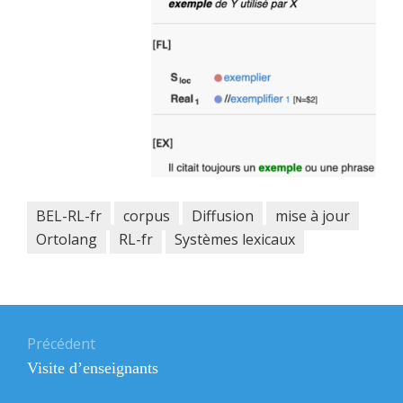
BEL-RL-fr
corpus
Diffusion
mise à jour
Ortolang
RL-fr
Systèmes lexicaux
Navigation
de
Précédent
Article
Visite d’enseignants
l’article
précédent