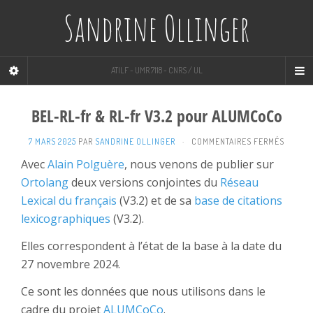
Sandrine Ollinger
ATILF - UMR 7118 - CNRS / UL
BEL-RL-fr & RL-fr V3.2 pour ALUMCoCo
SUR
7 MARS 2025
PAR
SANDRINE OLLINGER
·
COMMENTAIRES FERMÉS
BEL-
Avec
Alain Polguère
, nous venons de publier sur
RL-
Ortolang
deux versions conjointes du
Réseau
FR
&
Lexical du français
(V3.2) et de sa
base de citations
RL-
lexicographiques
(V3.2).
FR
V3.2
Elles correspondent à l’état de la base à la date du
POUR
ALUMC
27 novembre 2024.
Ce sont les données que nous utilisons dans le
cadre du projet
ALUMCoCo
.