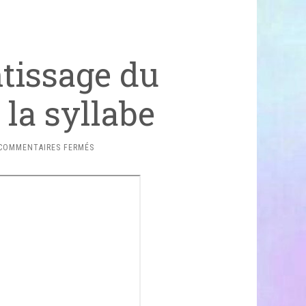
tissage du
 la syllabe
SUR
COMMENTAIRES FERMÉS
ALESY
–
APPRENTISSAGE
DU
LANGAGE
ÉCRIT
VIA
LA
SYLLABE