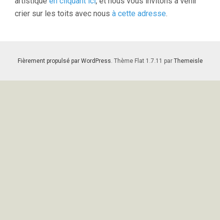
artistique
en cliquant ici
, et nous vous invitons à venir
crier sur les toits avec nous
à cette adresse
.
Fièrement propulsé par WordPress
. Thème Flat 1.7.11 par
Themeisle