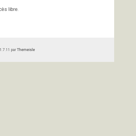
ès libre.
1.7.11 par
Themeisle