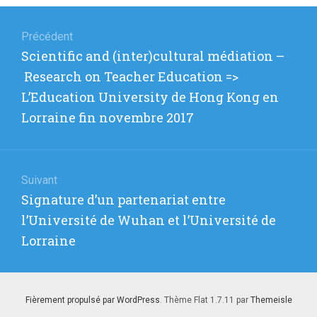
Navigation
de
Précédent
Article
Scientific and (inter)cultural médiation –
l’article
précédent
Research on Teacher Education =>
:
L’Education University de Hong Kong en
Lorraine fin novembre 2017
Suivant
Article
Signature d’un partenariat entre
suivant
l’Université de Wuhan et l’Université de
:
Lorraine
Fièrement propulsé par WordPress
. Thème Flat 1.7.11 par
Themeisle