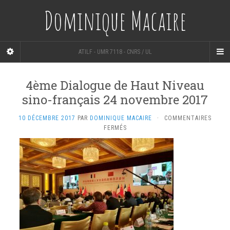
Dominique Macaire
ATILF - UMR 7118 - CNRS / UL
4ème Dialogue de Haut Niveau
sino-français 24 novembre 2017
10 DÉCEMBRE 2017
PAR
DOMINIQUE MACAIRE
·
COMMENTAIRES
SUR
FERMÉS
4ÈME
DIALOGUE
DE
HAUT
NIVEAU
SINO-
FRANÇAIS
24
NOVEMBRE
2017