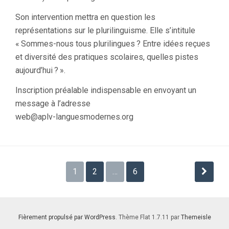
Son intervention mettra en question les
représentations sur le plurilinguisme. Elle s’intitule
«
Sommes-nous tous plurilingues
? Entre idées reçues
et diversité des pratiques scolaires, quelles pistes
aujourd’hui
?
».
Inscription préalable indispensable en envoyant un
message à l’adresse
web@aplv-languesmodernes.org
Pagination
1
2
…
6
des
publications
Fièrement propulsé par WordPress
. Thème Flat 1.7.11 par
Themeisle