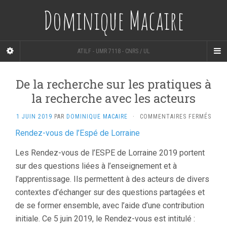
Dominique Macaire
ATILF - UMR 7118 - CNRS / UL
De la recherche sur les pratiques à
la recherche avec les acteurs
SUR
1 JUIN 2019
PAR
DOMINIQUE MACAIRE
·
COMMENTAIRES FERMÉS
DE
Rendez-vous de l’Espé de Lorraine
LA
RECH
Les Rendez-vous de l’ESPE de Lorraine 2019 portent
SUR
LES
sur des questions liées à l’enseignement et à
PRAT
l’apprentissage. Ils permettent à des acteurs de divers
À
contextes d’échanger sur des questions partagées et
LA
RECH
de se former ensemble, avec l’aide d’une contribution
AVEC
initiale. Ce 5 juin 2019, le Rendez-vous est intitulé :
LES