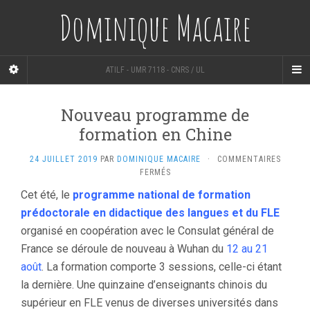
Dominique Macaire
ATILF - UMR 7118 - CNRS / UL
Nouveau programme de
formation en Chine
24 JUILLET 2019
PAR
DOMINIQUE MACAIRE
·
COMMENTAIRES
SUR
FERMÉS
NOUVEAU
Cet été, le
programme national de formation
PROGRAMME
prédoctorale en didactique des langues et du FLE
DE
FORMATION
organisé en coopération avec le Consulat général de
EN
France se déroule de nouveau à Wuhan du
12 au 21
CHINE
août
. La formation comporte 3 sessions, celle-ci étant
la dernière. Une quinzaine d’enseignants chinois du
supérieur en FLE venus de diverses universités dans