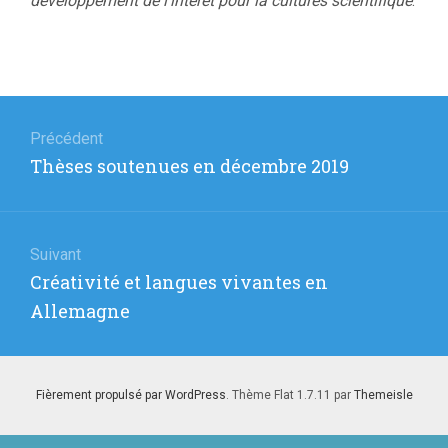
développement de l’intérêt pour la cultures scientifique
.
Navigation
de
Précédent
Article
Thèses soutenues en décembre 2019
l’article
précédent
:
Suivant
Article
Créativité et langues vivantes en
suivant
Allemagne
:
Fièrement propulsé par WordPress
. Thème Flat 1.7.11 par
Themeisle