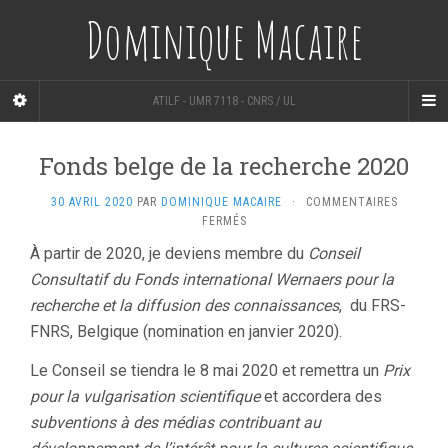
Dominique Macaire
ATILF - UMR 7118 - CNRS / UL
Fonds belge de la recherche 2020
30 AVRIL 2020
PAR
DOMINIQUE MACAIRE
·
COMMENTAIRES
SUR
FERMÉS
FONDS
À partir de 2020, je deviens membre du
Conseil
BELGE
Consultatif du Fonds international Wernaers pour la
DE
LA
recherche et la diffusion des connaissances
, du FRS-
RECHERCHE
FNRS, Belgique (nomination en janvier 2020).
2020
Le Conseil se tiendra le 8 mai 2020 et remettra un
Prix
pour la vulgarisation scientifique
et accordera des
subventions à des médias contribuant au