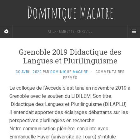
Dominique Macaire
ATILF - UMR 7118 - CNRS / UL
Grenoble 2019 Didactique des
Langues et Plurilinguisme
30 AVRIL 2020
PAR
DOMINIQUE MACAIRE
·
COMMENTAIRES
SUR
FERMÉS
GRENOBLE
Le colloque de l’Accede s’est tenu en novembre 2019 à
2019
Grenoble avec le soutien du LIDILEM. Son titre:
DIDACTIQUE
DES
Didactique des Langues et Plurilinguisme (DILAPLU).
LANGUES
Il entendait apporter des éclairages débattants sur les
ET
PLURILINGUISME
perspectives plurilingues en recherche.
Notre communication plénière, conjointe avec
Emmanuelle Huver (université de Tours) s’intitule