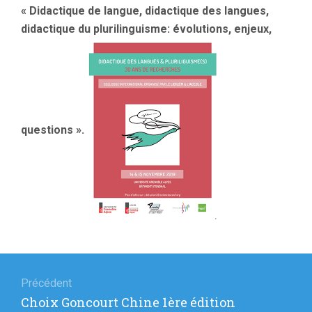
« D
idactique de langue, didactique des langues,
didactique du plurilinguisme: évolutions, enjeux,
questions ».
Navigation
de
Précédent
Article
Choix Goncourt Chine 1ère édition