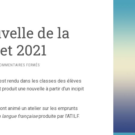
elle de la
let 2021
SUR
OMMENTAIRES FERMÉS
CONCOURS
LA
s’est rendu dans les classes des élèves
NOUVELLE
DE
roduit une nouvelle à partir d’un incipit
LA
CLASSE
–
nt animé un atelier sur les emprunts
JUILLET
a langue française
produite par l’ATILF.
2021