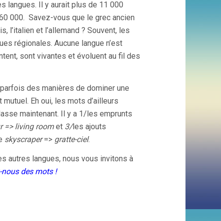
s langues. Il y aurait plus de 11 000
 60 000. Savez-vous que le grec ancien
s, l’italien et l’allemand ? Souvent, les
ues régionales. Aucune langue n’est
tent, sont vivantes et évoluent au fil des
, parfois des manières de dominer une
 mutuel. Eh oui, les mots d’ailleurs
classe maintenant. Il y a 1/les emprunts
r => living room
et
3/
les ajouts
me
skyscraper
=>
gratte-ciel
.
s autres langues, nous vous invitons à
z-nous des mots !