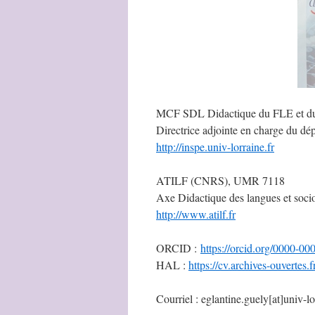
MCF SDL Didactique du FLE et du 
Directrice adjointe en charge du dép
http://inspe.univ-lorraine.fr
ATILF (CNRS), UMR 7118
Axe Didactique des langues et socio
http://www.atilf.fr
ORCID :
https://orcid.org/0000-0
HAL :
https://cv.archives-ouvertes.
Courriel : eglantine.guely[at]univ-lo