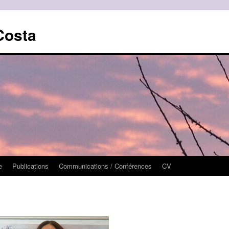
Costa
e
Publications
Communications / Conférences
CV