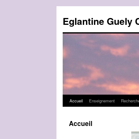
Aller
au
Eglantine Guely 
contenu
Accueil
Enseignement
Recherch
Accueil