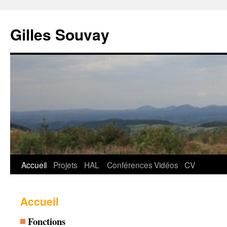
Aller
au
Gilles Souvay
contenu
Accueil
Projets
HAL
Conférences
Vidéos
CV
Accueil
Fonctions