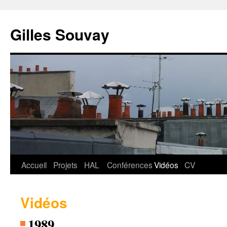
Aller
au
Gilles Souvay
contenu
Accueil
Projets
HAL
Conférences
Vidéos
CV
Vidéos
1989