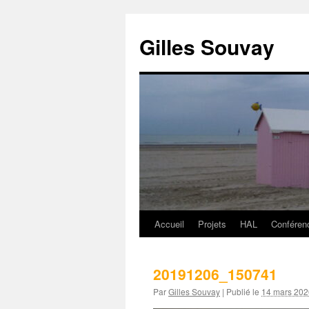
Aller
au
Gilles Souvay
contenu
Accueil
Projets
HAL
Conféren
20191206_150741
Par
Gilles Souvay
|
Publié le
14 mars 202