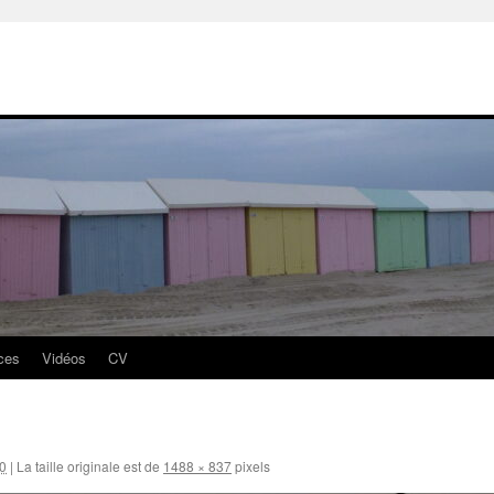
ces
Vidéos
CV
0
|
La taille originale est de
1488 × 837
pixels