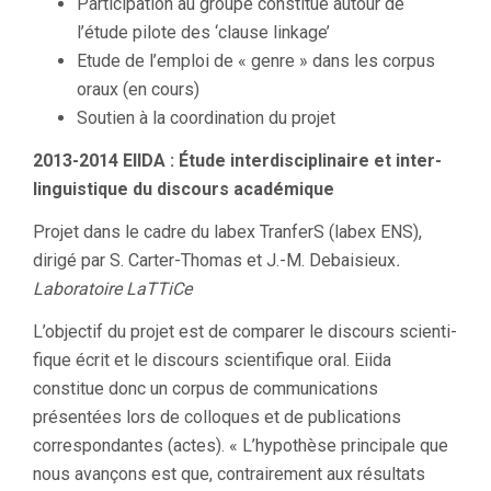
Participation au groupe constitué autour de
l’étude pilote des ‘clause linkage’
Etude de l’emploi de « genre » dans les corpus
oraux (en cours)
Soutien à la coordination du projet
2013-2014 EIIDA : Étude inter­dis­ci­pli­naire et inter­
lin­guis­tique du dis­cours aca­dé­mique
Projet dans le cadre du labex TranferS (labex ENS),
dirigé par S. Carter-Thomas et J.-M. Debaisieux
.
Laboratoire LaTTiCe
L’objectif du projet est de com­parer le dis­cours scien­ti­
fique écrit et le dis­cours scien­ti­fique oral. Eiida
constitue donc un corpus de communications
présentées lors de colloques et de publications
correspondantes (actes). « L’hypothèse prin­cipale que
nous avançons est que, contrai­rement aux résultats