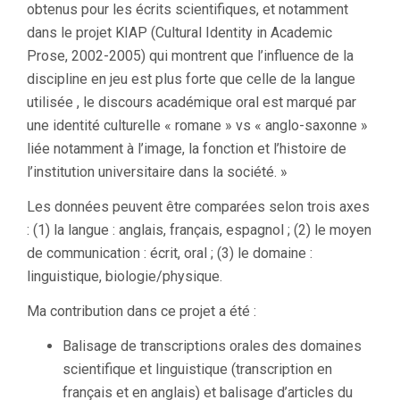
obtenus pour les écrits scien­ti­fiques, et notamment
dans le projet KIAP (Cultural Identity in Aca­demic
Prose, 2002-​​2005) qui montrent que l’influence de la
dis­ci­pline en jeu est plus forte que celle de la langue
uti­lisée , le dis­cours aca­dé­mique oral est marqué par
une identité cultu­relle « romane » vs « anglo-​​saxonne »
liée notamment à l’image, la fonction et l’histoire de
l’institution uni­ver­si­taire dans la société. »
Les données peuvent être comparées selon trois axes
: (1) la langue : anglais, français, espagnol ; (2) le moyen
de communication : écrit, oral ; (3) le domaine :
linguistique, biologie/physique.
Ma contribution dans ce projet a été :
Balisage de transcriptions orales des domaines
scientifique et linguistique (transcription en
français et en anglais) et balisage d’articles du