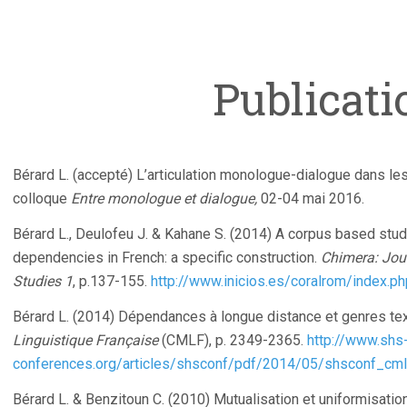
Publicati
Bérard L. (accepté) L’articulation monologue-dialogue dans 
colloque
Entre monologue et dialogue,
02-04 mai 2016.
Bérard L., Deulofeu J. & Kahane S. (2014) A corpus based stud
dependencies in French: a specific construction.
Chimera: Jou
Studies 1
, p.137-155.
http://www.inicios.es/coralrom/index.
Bérard L. (2014) Dépendances à longue distance et genres te
Linguistique Française
(CMLF), p. 2349-2365.
http://www.shs
conferences.org/articles/shsconf/pdf/2014/05/shsconf_cm
Bérard L. & Benzitoun C. (2010) Mutualisation et uniformisatio