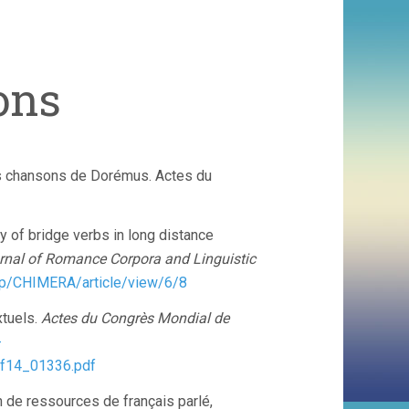
ons
les chansons de Dorémus. Actes du
y of bridge verbs in long distance
rnal of
Romance Corpora and Linguistic
php/CHIMERA/article/view/6/8
xtuels.
Actes du Congrès Mondial de
-
lf14_01336.pdf
n de ressources de français parlé,