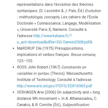
représentations dans l’évolution des théories
syntaxiques. (G. Lecointre & J. Pain, Éd.)
Evolution
: méthodologie, concepts,
Les cahiers de l’Ecole
Doctorale « Connaissance, Langage, Modélisation
», Université Paris X, Nanterre. Consulté à
l’adresse
http://www.kahane.fr/?
u_act=download&dfile=DG-Darwin2008.pdf&
MøRDRUP Ole (1975) Présuppositions,
implications et verbes français.
Revue romane
,
125–155.
ROSS John Robert (1967)
Constraints on
variables in syntax.
(Thesis). Massachusetts
Institute of Technology. Consulté à l’adresse
http://www.eric.ed.gov/PDFS/ED016965.pdf
VERHAGEN Arie (2006) On subjectivity and « long
distance Wh-movement ». In A. Athanasiadou, C.
Canakis, & B. Cornilie (Éd.),
Subjectification: