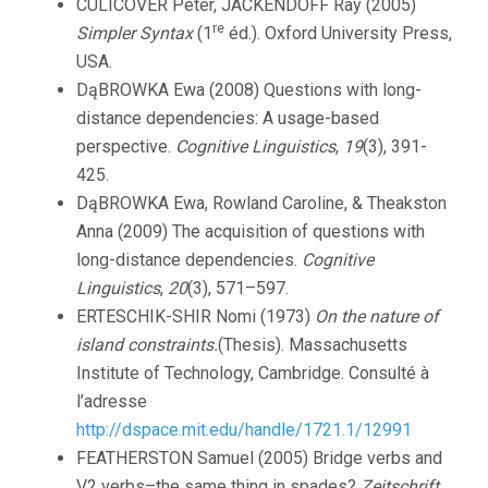
CULICOVER Peter, JACKENDOFF Ray (2005)
re
Simpler Syntax
(1
éd.). Oxford University Press,
USA.
DąBROWKA Ewa (2008) Questions with long-
distance dependencies: A usage-based
perspective.
Cognitive Linguistics
,
19
(3), 391-
425.
DąBROWKA Ewa, Rowland Caroline, & Theakston
Anna (2009) The acquisition of questions with
long-distance dependencies.
Cognitive
Linguistics
,
20
(3), 571–597.
ERTESCHIK-SHIR Nomi (1973)
On the nature of
island constraints.
(Thesis). Massachusetts
Institute of Technology, Cambridge. Consulté à
l’adresse
http://dspace.mit.edu/handle/1721.1/12991
FEATHERSTON Samuel (2005) Bridge verbs and
V2 verbs–the same thing in spades?
Zeitschrift