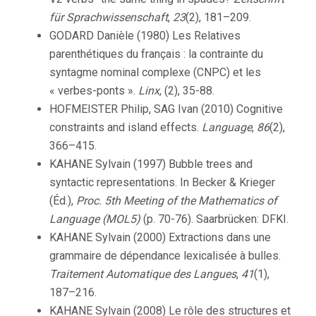
für Sprachwissenschaft
,
23
(2), 181–209.
GODARD Danièle (1980) Les Relatives
parenthétiques du français : la contrainte du
syntagme nominal complexe (CNPC) et les
« verbes-ponts ».
Linx
, (2), 35-88.
HOFMEISTER Philip, SAG Ivan (2010) Cognitive
constraints and island effects.
Language
,
86
(2),
366–415.
KAHANE Sylvain (1997) Bubble trees and
syntactic representations. In Becker & Krieger
(Éd.),
Proc. 5th Meeting of the Mathematics of
Language (MOL5)
(p. 70-76). Saarbrücken: DFKI.
KAHANE Sylvain (2000) Extractions dans une
grammaire de dépendance lexicalisée à bulles.
Traitement Automatique des Langues
,
41
(1),
187–216.
KAHANE Sylvain (2008) Le rôle des structures et