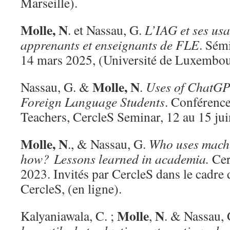
Marseille).
Molle, N
. et Nassau, G.
L’IAG et ses usa
apprenants et enseignants de FLE
. Sém
14 mars 2025, (Université de Luxembou
Molle, N
Nassau, G. &
.
Uses of ChatGP
Foreign Language Students
. Conférence
Teachers, CercleS Seminar, 12 au 15 jui
Molle, N
., & Nassau, G.
Who uses machi
how? Lessons learned in academia.
Cer
2023. Invités par CercleS dans le cadre
CercleS, (en ligne).
Molle
N
Kalyaniawala, C. ;
,
. & Nassau,