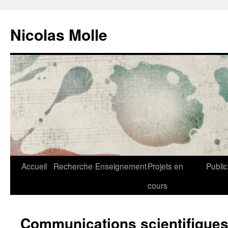
Aller
au
Nicolas Molle
contenu
Accueil
Recherche
Enseignement
Projets en
Public
cours
Communications scientifique