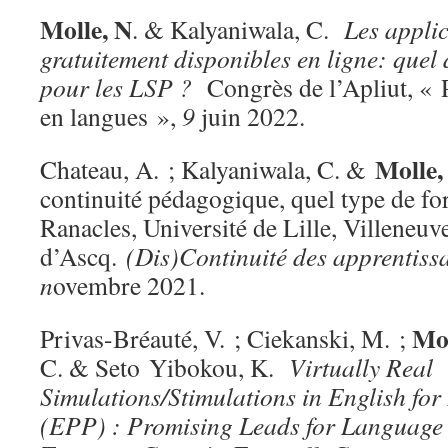
Molle, N
. & Kalyaniwala, C.
Les appli
gratuitement disponibles en ligne: quel
pour les LSP ?
Congrès de l’Apliut, «
en langues »,
9
juin 2022.
Molle
,
Chateau, A. ; Kalyaniwala, C. &
continuité pédagogique, quel type de f
Ranacles, Université de Lille, Villeneuv
d’Ascq.
(Dis)Continuité des apprentiss
n
ovembre 2021.
Mol
Privas-Bréauté, V. ; Ciekanski, M. ;
C. & Seto Yibokou, K.
Virtually Real
Simulations/Stimulations in English for
(EPP) : Promising Leads for Language a