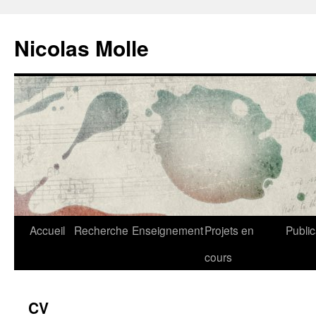
Aller
au
Nicolas Molle
contenu
Accueil
Recherche
Enseignement
Projets en
Public
cours
CV